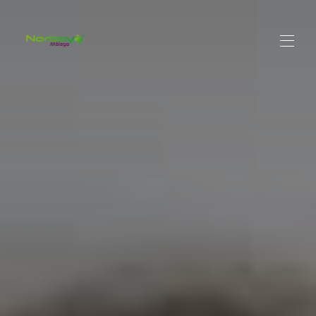
Inicio
Propiedades
▾
Contáctenos
Blog