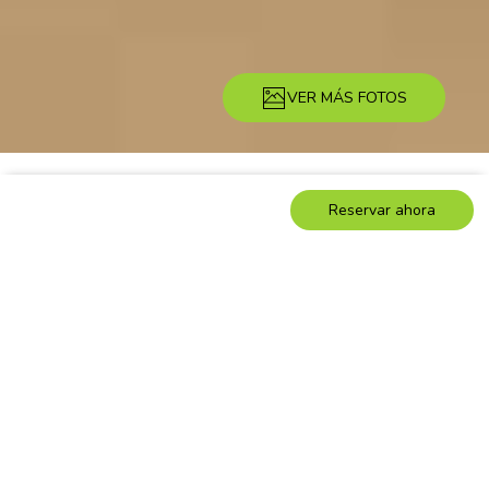
VER MÁS FOTOS
Descripción
Imágenes
Servicios
Ubicación
Tarifas
Disponibilid
Reservar ahora
Apartamento
Apartamento
Málaga
Marmoles 1